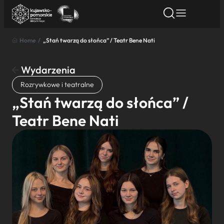
Home
/
„Stań twarzą do słońca” / Teatr Bene Nati
Znajdź atrakcję
Znajdź artykuł
Znajdź wydarze
Znajdź atrakcję
Wydarzenia
Nazwa atrakcji
Rozrywkowe i teatralne
„Stań twarzą do słońca” /
Miasto
Teatr Bene Nati
Kategoria
Wyszukaj