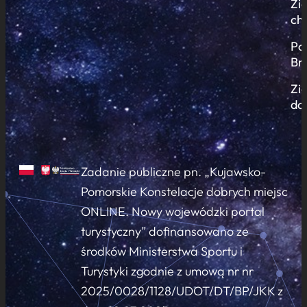
Zi
ch
Po
Br
Zi
do
Zadanie publiczne pn. „Kujawsko-
Pomorskie Konstelacje dobrych miejsc
ONLINE. Nowy wojewódzki portal
turystyczny” dofinansowano ze
środków Ministerstwa Sportu i
Turystyki zgodnie z umową nr nr
2025/0028/1128/UDOT/DT/BP/JKK z