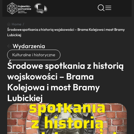
Home
/
Środowe spotkania z historią wojskowości – Brama Kolejowa i most Bramy
Znajdź atrakcję
Znajdź artykuł
Znajdź wydarze
Lubickiej
Znajdź atrakcję
Wydarzenia
Nazwa atrakcji
Kulturalne i historyczne
Środowe spotkania z historią
Miasto
wojskowości – Brama
Kolejowa i most Bramy
Kategoria
Lubickiej
Wyszukaj