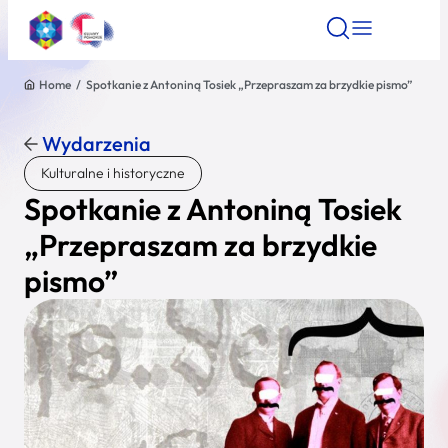
Home
/
Spotkanie z Antoniną Tosiek „Przepraszam za brzydkie pismo”
Znajdź atrakcję
Znajdź artykuł
Znajdź wydarze
Znajdź atrakcję
Wydarzenia
Nazwa atrakcji
Kulturalne i historyczne
Spotkanie z Antoniną Tosiek
Miasto
„Przepraszam za brzydkie
pismo”
Kategoria
Wyszukaj