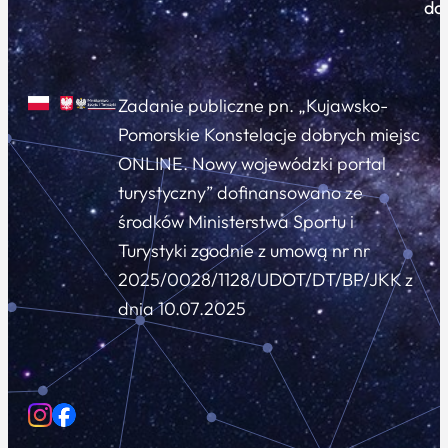
do
Zadanie publiczne pn. „Kujawsko-
Pomorskie Konstelacje dobrych miejsc
ONLINE. Nowy wojewódzki portal
turystyczny” dofinansowano ze
środków Ministerstwa Sportu i
Turystyki zgodnie z umową nr nr
2025/0028/1128/UDOT/DT/BP/JKK z
dnia 10.07.2025