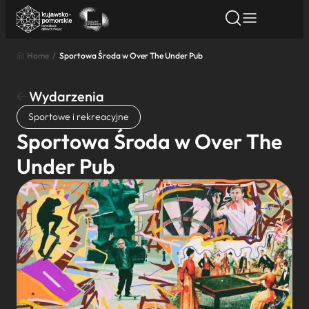
Home
/
Sportowa Środa w Over The Under Pub
Znajdź atrakcję
Znajdź artykuł
Znajdź wydarze
Znajdź atrakcję
Wydarzenia
Nazwa atrakcji
Sportowe i rekreacyjne
Sportowa Środa w Over The
Miasto
Under Pub
Kategoria
Wyszukaj