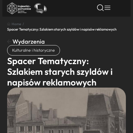
Home
/
Spacer Tematyczny: Szlakiem starych szyldów i napisów reklamowych
Znajdź atrakcję
Znajdź artykuł
Znajdź wydarze
Znajdź atrakcję
Wydarzenia
Nazwa atrakcji
Kulturalne i historyczne
Spacer Tematyczny:
Miasto
Szlakiem starych szyldów i
napisów reklamowych
Kategoria
Wyszukaj