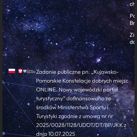
ch
Po
Br
Zi
do
Zadanie publiczne pn. „Kujawsko-
Pomorskie Konstelacje dobrych miejsc
ONLINE. Nowy wojewódzki portal
turystyczny” dofinansowano ze
środków Ministerstwa Sportu i
Turystyki zgodnie z umową nr nr
2025/0028/1128/UDOT/DT/BP/JKK z
dnia 10.07.2025