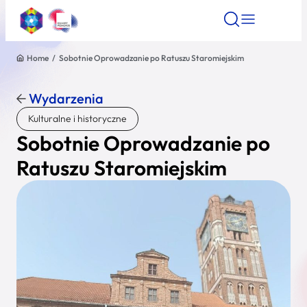
Home
/
Sobotnie Oprowadzanie po Ratuszu Staromiejskim
Znajdź atrakcję
Znajdź artykuł
Znajdź wydarze
Znajdź atrakcję
Wydarzenia
Nazwa atrakcji
Kulturalne i historyczne
Sobotnie Oprowadzanie po
Miasto
Ratuszu Staromiejskim
Kategoria
Wyszukaj