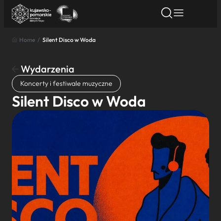
Home
/
Silent Disco w Woda
Znajdź atrakcję
Znajdź artykuł
Znajdź wydarze
Znajdź atrakcję
Wydarzenia
Nazwa atrakcji
Koncerty i festiwale muzyczne
Silent Disco w Woda
Miasto
Kategoria
Wyszukaj