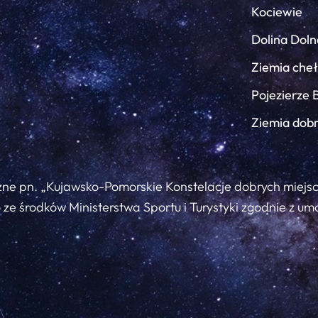
Kociewie
Dolina Doln
Ziemia che
Pojezierze 
Ziemia dob
zne pn. „Kujawsko-Pomorskie Konstelacje dobrych miejs
ze środków Ministerstwa Sportu i Turystyki zgodnie z