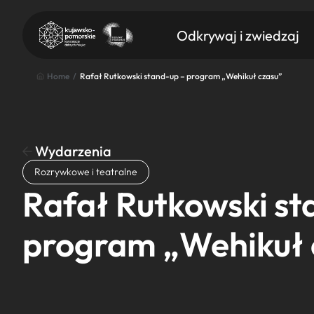
Odkrywaj i zwiedzaj
Home
/
Rafał Rutkowski stand-up – program „Wehikuł czasu”
Wydarzenia
Znajdź atrakcję
Rozrywkowe i teatralne
Nazwa atrakcji
Rafał Rutkowski st
program „Wehikuł 