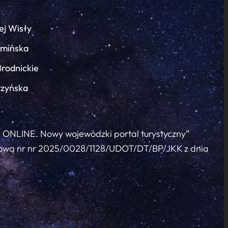
ej Wisły
łmińska
Brodnickie
rzyńska
c ONLINE. Nowy wojewódzki portal turystyczny”
 umową nr nr 2025/0028/1128/UDOT/DT/BP/JKK z dnia