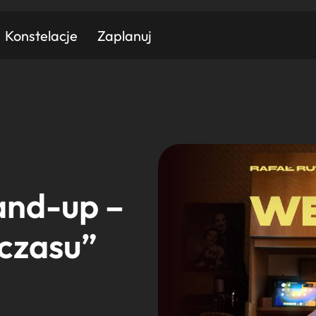
Konstelacje
Zaplanuj
Znajdź atrakcję
Znajdź artykuł
Znajdź wydarzeni
Miasto
Kategoria
and-up –
czasu”