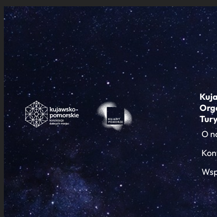
Kuj
Org
Tur
O n
Kon
Wsp