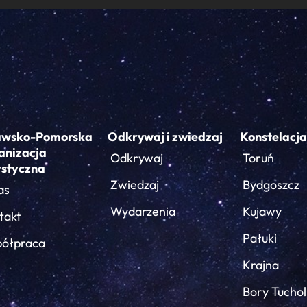
awsko-Pomorska
Odkrywaj i zwiedzaj
Konstelacja
anizacja
Odkrywaj
Toruń
ystyczna
Zwiedzaj
Bydgoszcz
as
Wydarzenia
Kujawy
takt
Pałuki
ółpraca
Krajna
Bory Tuchol