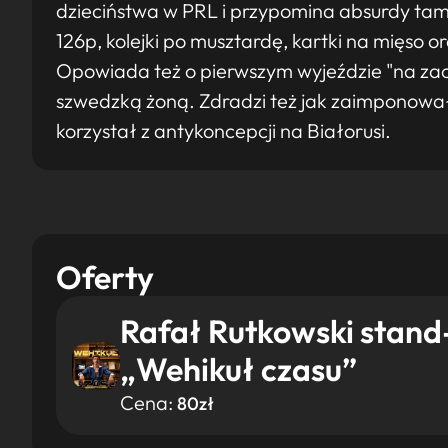
dzieciństwa w PRL i przypomina absurdy ta
126p, kolejki po musztardę, kartki na mięso
Opowiada też o pierwszym wyjeździe "na zach
szwedzką żoną. Zdradzi też jak zaimponował 
korzystał z antykoncepcji na Białorusi.
Oferty
Rafał Rutkowski stan
„Wehikuł czasu”
Cena:
80zł