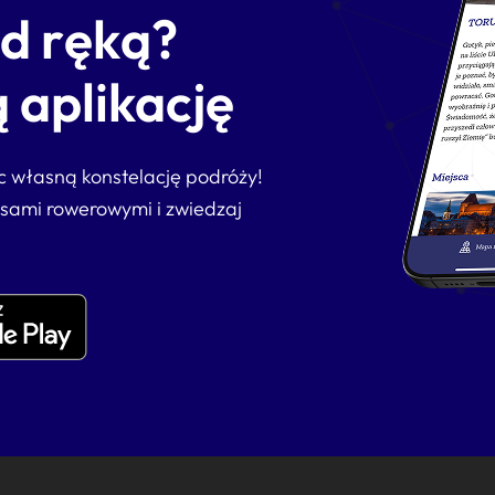
od ręką?
 aplikację
ąc własną konstelację podróży!
asami rowerowymi i zwiedzaj