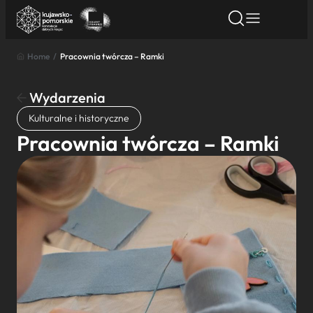
Home
/
Pracownia twórcza – Ramki
Znajdź atrakcję
Znajdź artykuł
Znajdź wydarze
Znajdź atrakcję
Wydarzenia
Nazwa atrakcji
Kulturalne i historyczne
Pracownia twórcza – Ramki
Miasto
Kategoria
Wyszukaj