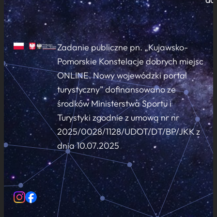
Zadanie publiczne pn. „Kujawsko-
Pomorskie Konstelacje dobrych miejsc
ONLINE. Nowy wojewódzki portal
turystyczny” dofinansowano ze
środków Ministerstwa Sportu i
Turystyki zgodnie z umową nr nr
2025/0028/1128/UDOT/DT/BP/JKK z
dnia 10.07.2025