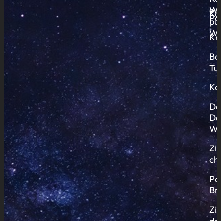
Wy
e-
Ko
Pa
pub
Ws
Kr
Bo
Tu
Ko
Do
Do
Wi
Zi
ch
Po
Br
Zi
do