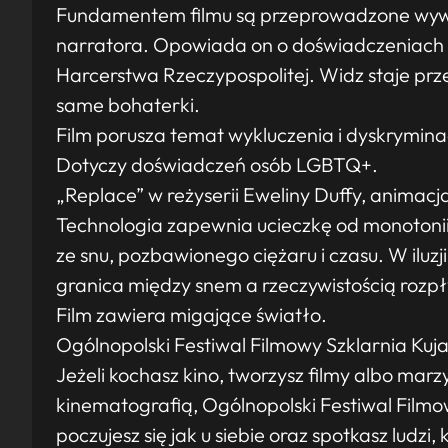
Fundamentem filmu są przeprowadzone wywi
narratora. Opowiada on o doświadczeniach
Harcerstwa Rzeczypospolitej. Widz staje prz
same bohaterki.
Film porusza temat wykluczenia i dyskryminac
Dotyczy doświadczeń osób LGBTQ+.
„Replace” w reżyserii Eweliny Duffy, animacja
Technologia zapewnia ucieczkę od monotonii
ze snu, pozbawionego ciężaru i czasu. W iluzj
granica między snem a rzeczywistością rozpł
Film zawiera migające światło.
Ogólnopolski Festiwal Filmowy Szklarnia Kuj
Jeżeli kochasz kino, tworzysz filmy albo mar
kinematografią, Ogólnopolski Festiwal Filmo
poczujesz się jak u siebie oraz spotkasz ludzi,