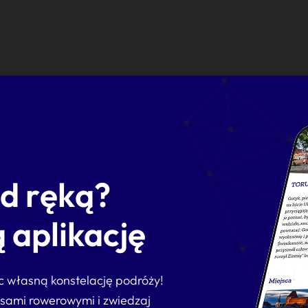
od ręką?
 aplikację
ąc własną konstelację podróży!
asami rowerowymi i zwiedzaj