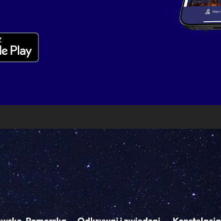
awsko-Pomorska
Odkrywaj i zwiedzaj
Konstelacja