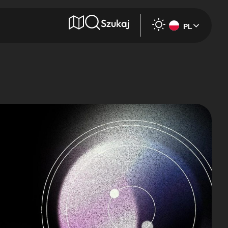
Szukaj
PL
e
Wyszukaj