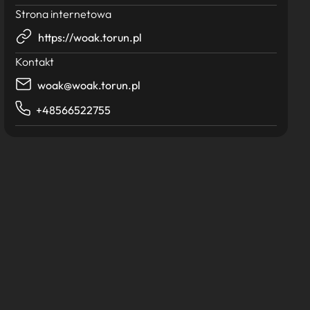
Strona internetowa
https://woak.torun.pl
Kontakt
woak@woak.torun.pl
+48566522755