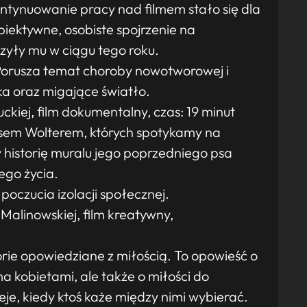
ntynuowanie pracy nad filmem stało się dla
biektywne, osobiste spojrzenie na
szyły mu w ciągu tego roku.
. Porusza temat choroby nowotworowej i
ka oraz migające światło.
ckiej, film dokumentalny, czas: 19 minut
 psem Wolterem, których spotykamy na
historię muralu jego poprzedniego psa
ego życia.
poczucia izolacji społecznej.
 Malinowskiej, film kreatywny,
torie opowiedziane z miłością. To opowieść o
a kobietami, ale także o miłości do
zieje, kiedy ktoś każe między nimi wybierać.