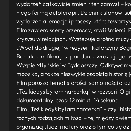
wydarzeń całkowicie zmienił ten zamysł – ko
niego formą autoterapii. Dziennik stanowi su
wydarzenia, emocje i procesy, które towarzy
Film zawiera sceny przemocy, krwi i śmierci
kryzysu w relacjach. Występuje głośna muzy
„Wpół do drugiej” w reżyserii Katarzyny Bogu
Bohaterem filmu jest pan Jurek wraz z jego
Wyspie Młyńskiej w Bydgoszczy. Odkrywamy 
mopsika, a także niezwykle osobistą historię j
Film porusza temat starości, samotności oraz 
„Też kiedyś byłam harcerką” w reżyserii Olgi
dokumentalny, czas: 12 minut i 14 sekund
Film „Też kiedyś byłam harcerką” – czyli his
różnych rodzajach miłości – tej między dwiem
organizacji, ludzi i natury oraz o tym co się d