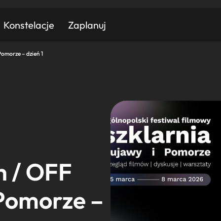
Konstelacje
Zaplanuj
omorze – dzień 1
Znajdź atrakcję
Znajdź artykuł
Znajdź wydarzeni
Miasto
Kategoria
 / OFF
 Pomorze –