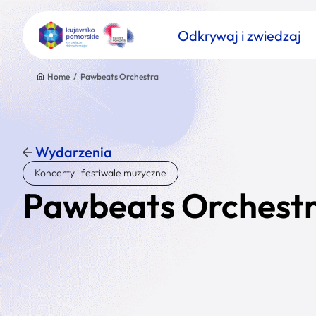
Odkrywaj i zwiedzaj
Home
/
Pawbeats Orchestra
Wydarzenia
Znajdź atrakcję
Koncerty i festiwale muzyczne
Nazwa atrakcji
Pawbeats Orchest