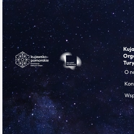
Kuj
Org
Tur
O n
Kon
Wsp