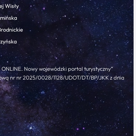
ej Wisły
łmińska
Brodnickie
rzyńska
c ONLINE. Nowy wojewódzki portal turystyczny”
 umową nr nr 2025/0028/1128/UDOT/DT/BP/JKK z dnia