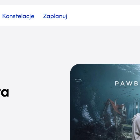
Konstelacje
Zaplanuj
Znajdź atrakcję
Znajdź artykuł
Znajdź wydarzeni
Miasto
Kategoria
ra