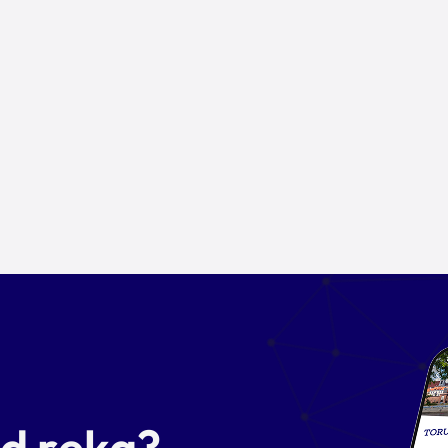
od ręką?