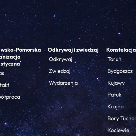
awsko-Pomorska
Odkrywaj i zwiedzaj
Konstelacja
anizacja
Odkrywaj
Toruń
ystyczna
Zwiedzaj
Bydgoszcz
as
Wydarzenia
Kujawy
takt
Pałuki
ółpraca
Krajna
Bory Tuchol
Kociewie