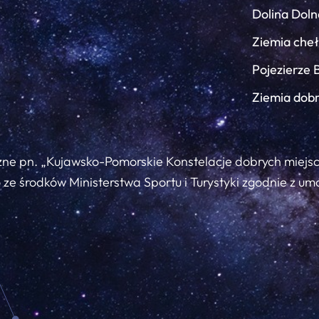
Dolina Doln
Ziemia che
Pojezierze 
Ziemia dob
zne pn. „Kujawsko-Pomorskie Konstelacje dobrych miejs
ze środków Ministerstwa Sportu i Turystyki zgodnie z