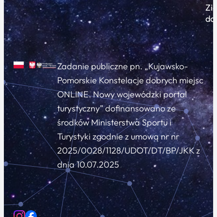
Zi
do
Zadanie publiczne pn. „Kujawsko-
Pomorskie Konstelacje dobrych miejsc
ONLINE. Nowy wojewódzki portal
turystyczny” dofinansowano ze
środków Ministerstwa Sportu i
Turystyki zgodnie z umową nr nr
2025/0028/1128/UDOT/DT/BP/JKK z
dnia 10.07.2025