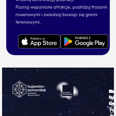
Poznaj wspaniałe atrakcje, podróżuj trasami
rowerowymi i zwiedzaj bawiąc się grami
terenowymi.
Ku
Od
Kon
Ni
Po
i
mie
Tr
Or
zwi
To
Tur
Pu
Od
By
In