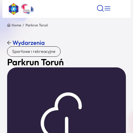
Home
/
Parkrun Toruń
Znajdź atrakcję
Znajdź artykuł
Znajdź wydarze
Znajdź atrakcję
Wydarzenia
Nazwa atrakcji
Sportowe i rekreacyjne
Parkrun Toruń
Miasto
Kategoria
Wyszukaj