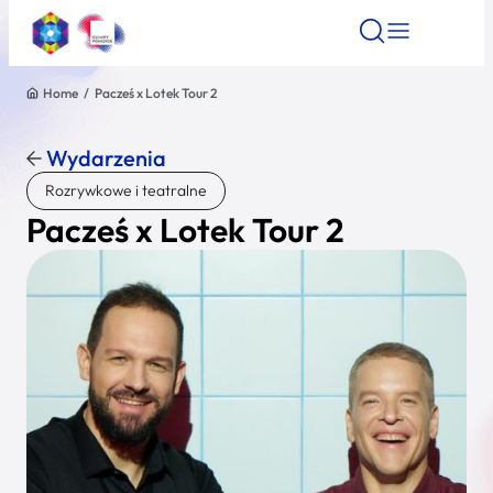
Home
/
Pacześ x Lotek Tour 2
Znajdź atrakcję
Znajdź artykuł
Znajdź wydarze
Znajdź atrakcję
Wydarzenia
Nazwa atrakcji
Rozrywkowe i teatralne
Pacześ x Lotek Tour 2
Miasto
Kategoria
Wyszukaj