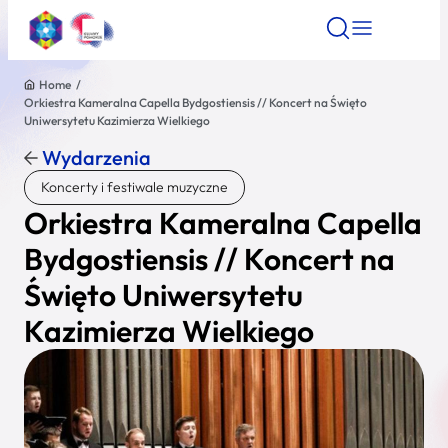
Home
/
Orkiestra Kameralna Capella Bydgostiensis // Koncert na Święto
Znajdź atrakcję
Znajdź artykuł
Znajdź wydarze
Uniwersytetu Kazimierza Wielkiego
Znajdź atrakcję
Wydarzenia
Nazwa atrakcji
Koncerty i festiwale muzyczne
Orkiestra Kameralna Capella
Miasto
Bydgostiensis // Koncert na
Święto Uniwersytetu
Kategoria
Kazimierza Wielkiego
Wyszukaj