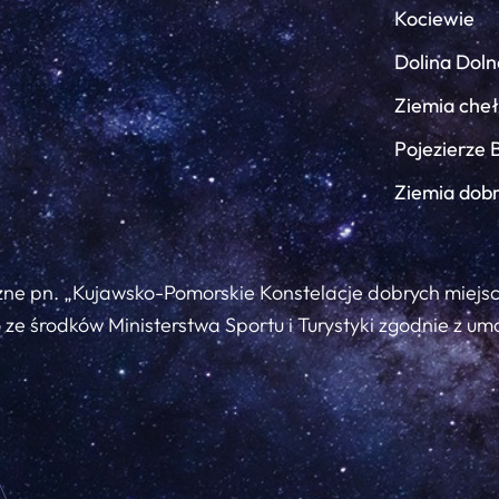
Kociewie
Dolina Doln
Ziemia che
Pojezierze 
Ziemia dob
zne pn. „Kujawsko-Pomorskie Konstelacje dobrych miejs
ze środków Ministerstwa Sportu i Turystyki zgodnie z