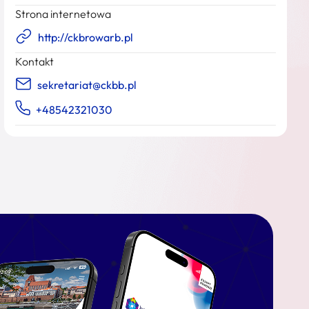
Strona internetowa
http://ckbrowarb.pl
Kontakt
sekretariat@ckbb.pl
+48542321030