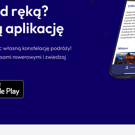
od ręką?
 aplikację
ąc własną konstelację podróży!
asami rowerowymi i zwiedzaj