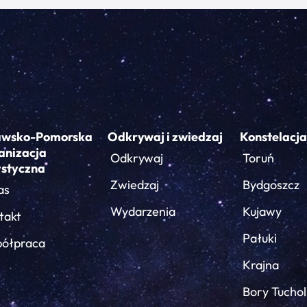
awsko-Pomorska
Odkrywaj i zwiedzaj
Konstelacja
anizacja
Odkrywaj
Toruń
ystyczna
Zwiedzaj
Bydgoszcz
as
Wydarzenia
Kujawy
takt
Pałuki
ółpraca
Krajna
Bory Tuchol