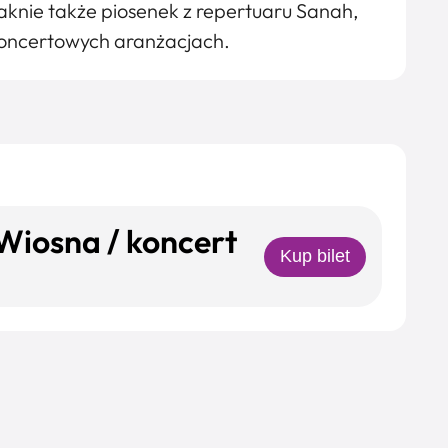
raknie także piosenek z repertuaru Sanah,
 koncertowych aranżacjach.
Wiosna / koncert
Kup bilet