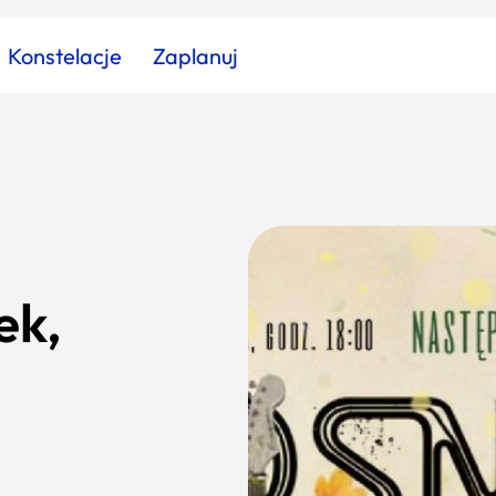
Konstelacje
Zaplanuj
Znajdź atrakcję
Znajdź artykuł
Znajdź wydarzeni
Miasto
Kategoria
ek,