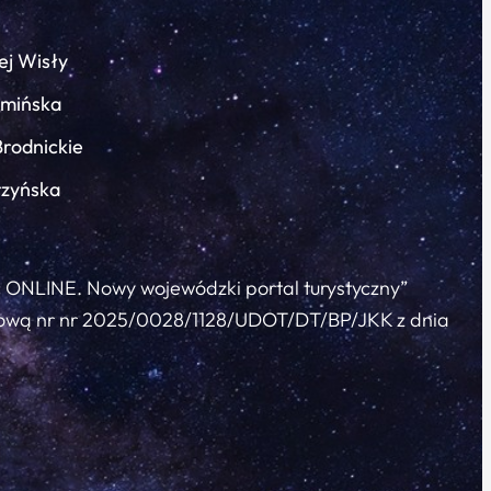
ej Wisły
łmińska
Brodnickie
rzyńska
c ONLINE. Nowy wojewódzki portal turystyczny”
 umową nr nr 2025/0028/1128/UDOT/DT/BP/JKK z dnia