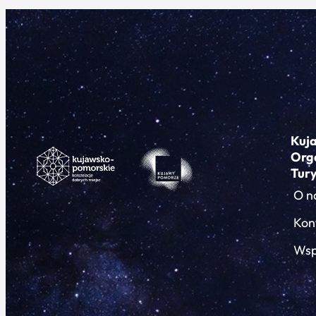
Kuj
Org
Tur
O n
Kon
Wsp