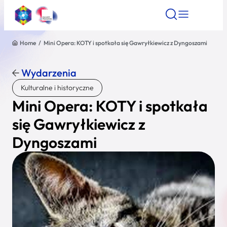
Home
/
Mini Opera: KOTY i spotkała się Gawryłkiewicz z Dyngoszami
Znajdź atrakcję
Znajdź artykuł
Znajdź wydarze
Znajdź atrakcję
Wydarzenia
Nazwa atrakcji
Kulturalne i historyczne
Mini Opera: KOTY i spotkała
Miasto
się Gawryłkiewicz z
Dyngoszami
Kategoria
Wyszukaj