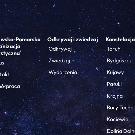
awsko-Pomorska
Odkrywaj i zwiedzaj
Konstelacja
anizacja
Odkrywaj
Toruń
ystyczna
Zwiedzaj
Bydgoszcz
as
Wydarzenia
Kujawy
takt
Pałuki
ółpraca
Krajna
Bory Tuchol
Kociewie
Dolina Doln