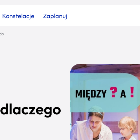
Konstelacje
Zaplanuj
oda
Znajdź atrakcję
Znajdź artykuł
Znajdź wydarzeni
Miasto
Kategoria
 dlaczego