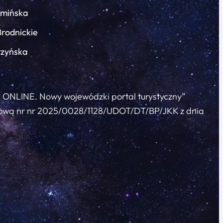
łmińska
Brodnickie
rzyńska
c ONLINE. Nowy wojewódzki portal turystyczny”
 umową nr nr 2025/0028/1128/UDOT/DT/BP/JKK z dnia