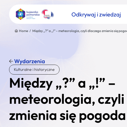
Odkrywaj i zwiedzaj
Home
/
Między „?” a „!” – meteorologia, czyli dlaczego zmienia się pog
Wydarzenia
Znajdź atrakcję
Kulturalne i historyczne
Nazwa atrakcji
Między „?” a „!” –
meteorologia, czyli
zmienia się pogoda