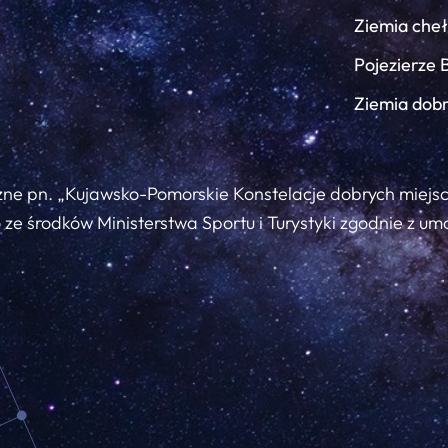
Ziemia che
Pojezierze 
Ziemia dob
zne pn. „Kujawsko-Pomorskie Konstelacje dobrych miejs
ze środków Ministerstwa Sportu i Turystyki zgodnie z