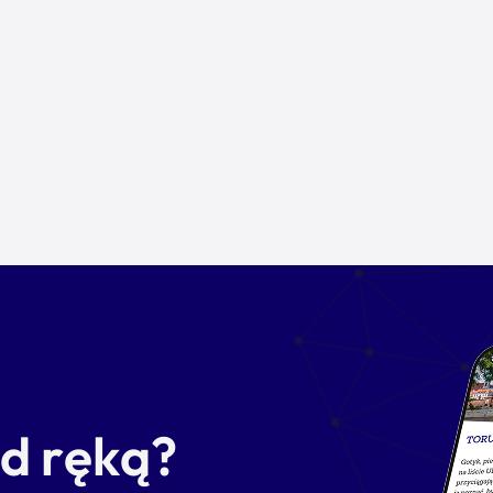
od ręką?