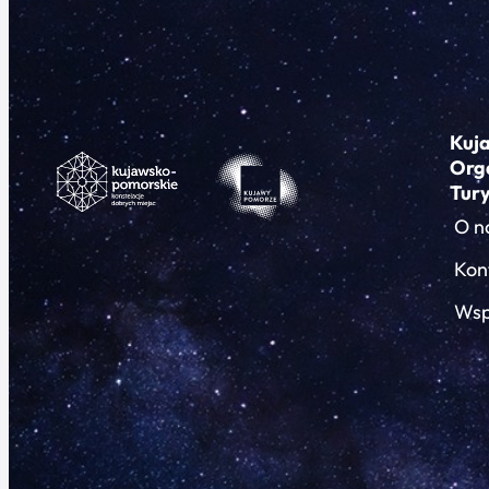
Kuj
Org
Tur
O n
Kon
Wsp