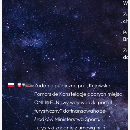
Wi
Zi
ch
Po
Br
Zi
do
Zadanie publiczne pn. „Kujawsko-
Pomorskie Konstelacje dobrych miejsc
ONLINE. Nowy wojewódzki portal
turystyczny” dofinansowano ze
środków Ministerstwa Sportu i
Turystyki zgodnie z umową nr nr