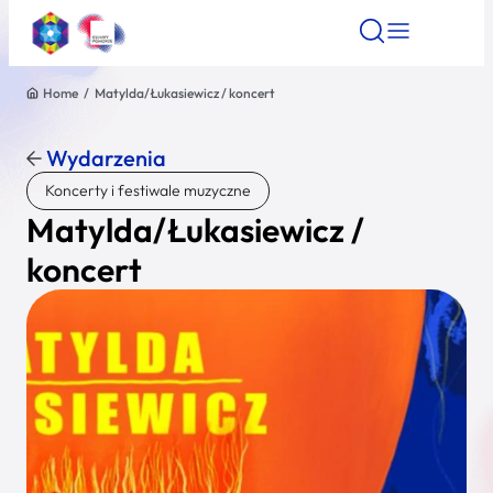
Home
/
Matylda/Łukasiewicz / koncert
Znajdź atrakcję
Znajdź artykuł
Znajdź wydarze
Znajdź atrakcję
Wydarzenia
Nazwa atrakcji
Koncerty i festiwale muzyczne
Matylda/Łukasiewicz /
Miasto
koncert
Kategoria
Wyszukaj