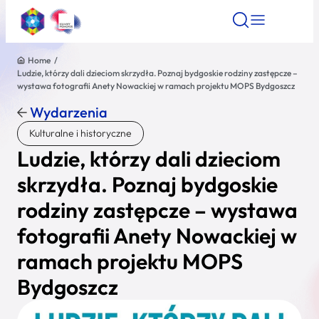
Home
/
Ludzie, którzy dali dzieciom skrzydła. Poznaj bydgoskie rodziny zastępcze –
Znajdź atrakcję
Znajdź artykuł
Znajdź wydarze
wystawa fotografii Anety Nowackiej w ramach projektu MOPS Bydgoszcz
Znajdź atrakcję
Wydarzenia
Nazwa atrakcji
Kulturalne i historyczne
Ludzie, którzy dali dzieciom
Miasto
skrzydła. Poznaj bydgoskie
rodziny zastępcze – wystawa
Kategoria
fotografii Anety Nowackiej w
ramach projektu MOPS
Wyszukaj
Bydgoszcz