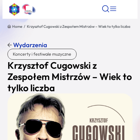
Home
/
Krzysztof Cugowski z Zespołem Mistrzów – Wiek to tylko liczba
Znajdź atrakcję
Znajdź artykuł
Znajdź wydarze
Znajdź atrakcję
Wydarzenia
Nazwa atrakcji
Koncerty i festiwale muzyczne
Krzysztof Cugowski z
Miasto
Zespołem Mistrzów – Wiek to
tylko liczba
Kategoria
Wyszukaj