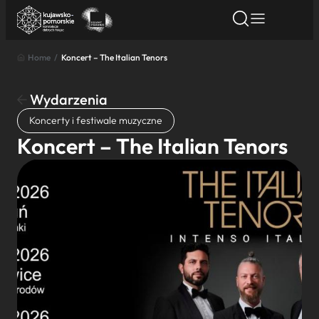
Home
/
Koncert – The Italian Tenors
Znajdź atrakcję
Znajdź artykuł
Znajdź wydarze
Znajdź atrakcję
Wydarzenia
Nazwa atrakcji
Koncerty i festiwale muzyczne
Koncert – The Italian Tenors
Miasto
Kategoria
Wyszukaj