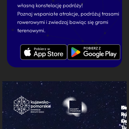
własną konstelację podróży!
Poznaj wspaniałe atrakcje, podróżuj trasami
rowerowymi i zwiedzaj bawiąc się grami
terenowymi.
Ku
Od
Kon
Ni
Po
i
mie
Tr
Or
zwi
To
Tur
Pu