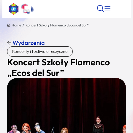
Home
/
Koncert Szkoły Flamenco „Ecos del Sur”
Znajdź atrakcję
Znajdź artykuł
Znajdź wydarze
Znajdź atrakcję
Wydarzenia
Nazwa atrakcji
Koncerty i festiwale muzyczne
Koncert Szkoły Flamenco
Miasto
„Ecos del Sur”
Kategoria
Wyszukaj