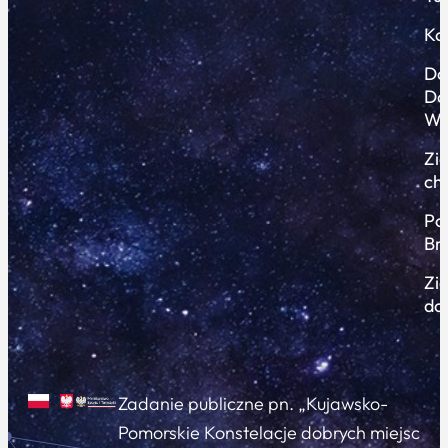
Ko
Do
Do
Wi
Zi
ch
Po
Br
Zi
do
Zadanie publiczne pn. „Kujawsko-
Pomorskie Konstelacje dobrych miejsc