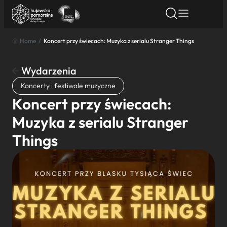
Home
/
Koncert przy świecach: Muzyka z serialu Stranger Things
Znajdź atrakcję
Znajdź artykuł
Znajdź wydarze
Znajdź atrakcję
Wydarzenia
Nazwa atrakcji
Koncerty i festiwale muzyczne
Koncert przy świecach:
Miasto
Muzyka z serialu Stranger
Things
Kategoria
Wyszukaj