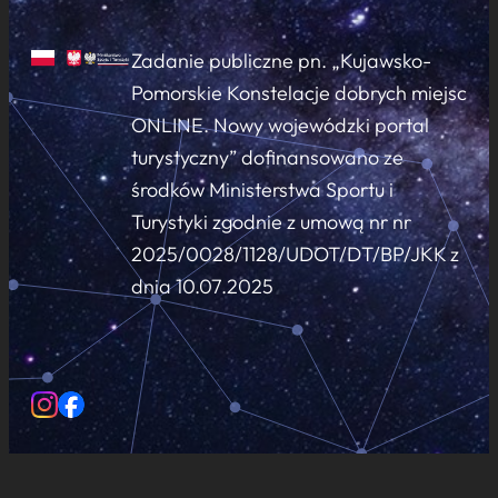
Zadanie publiczne pn. „Kujawsko-
Pomorskie Konstelacje dobrych miejsc
ONLINE. Nowy wojewódzki portal
turystyczny” dofinansowano ze
środków Ministerstwa Sportu i
Turystyki zgodnie z umową nr nr
2025/0028/1128/UDOT/DT/BP/JKK z
dnia 10.07.2025