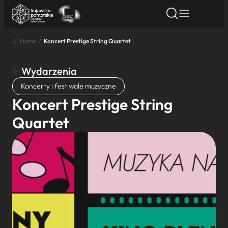
Home
/
Koncert Prestige String Quartet
Znajdź atrakcję
Znajdź artykuł
Znajdź wydarze
Znajdź atrakcję
Wydarzenia
Nazwa atrakcji
Koncerty i festiwale muzyczne
Koncert Prestige String
Miasto
Quartet
Kategoria
Wyszukaj