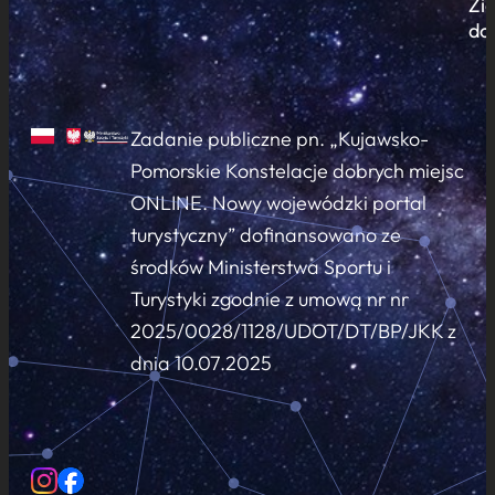
Zi
do
Zadanie publiczne pn. „Kujawsko-
Pomorskie Konstelacje dobrych miejsc
ONLINE. Nowy wojewódzki portal
turystyczny” dofinansowano ze
środków Ministerstwa Sportu i
Turystyki zgodnie z umową nr nr
2025/0028/1128/UDOT/DT/BP/JKK z
dnia 10.07.2025