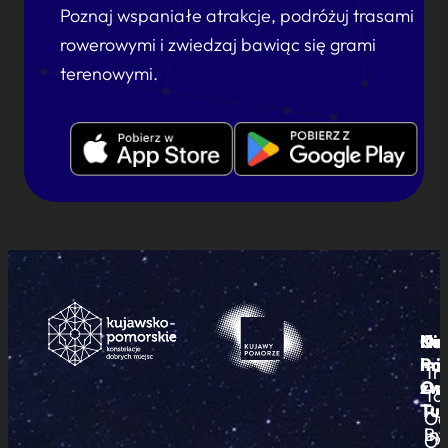
Poznaj wspaniałe atrakcje, podróżuj trasami
rowerowymi i zwiedzaj bawiąc się grami
terenowymi.
Ku
Od
Kon
Ni
Po
i
mie
Tr
Or
zwi
To
Tur
Pu
Od
By
In
O