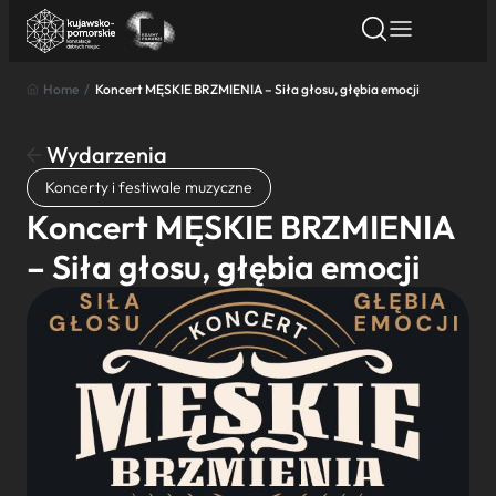
Home
/
Koncert MĘSKIE BRZMIENIA – Siła głosu, głębia emocji
Znajdź atrakcję
Znajdź artykuł
Znajdź wydarze
Znajdź atrakcję
Wydarzenia
Nazwa atrakcji
Koncerty i festiwale muzyczne
Koncert MĘSKIE BRZMIENIA
Miasto
– Siła głosu, głębia emocji
Kategoria
Wyszukaj