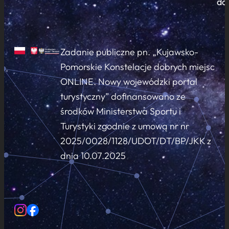
do
Zadanie publiczne pn. „Kujawsko-
Pomorskie Konstelacje dobrych miejsc
ONLINE. Nowy wojewódzki portal
turystyczny” dofinansowano ze
środków Ministerstwa Sportu i
Turystyki zgodnie z umową nr nr
2025/0028/1128/UDOT/DT/BP/JKK z
dnia 10.07.2025