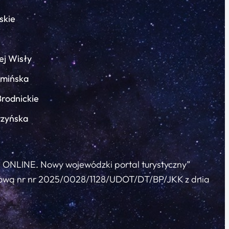
skie
ej Wisły
łmińska
Brodnickie
rzyńska
c ONLINE. Nowy wojewódzki portal turystyczny”
 umową nr nr 2025/0028/1128/UDOT/DT/BP/JKK z dnia