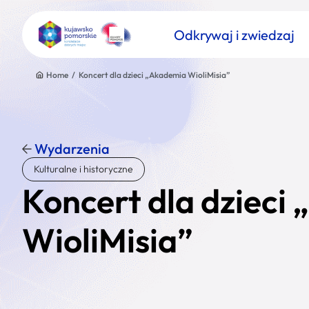
Odkrywaj i zwiedzaj
Home
/
Koncert dla dzieci „Akademia WioliMisia”
Wydarzenia
Znajdź atrakcję
Kulturalne i historyczne
Nazwa atrakcji
Koncert dla dzieci
WioliMisia”