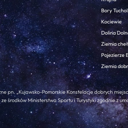
Bory Tuchol
Kociewie
Dolina Doln
Ziemia che
Pojezierze 
Ziemia dob
zne pn. „Kujawsko-Pomorskie Konstelacje dobrych miejs
ze środków Ministerstwa Sportu i Turystyki zgodnie z