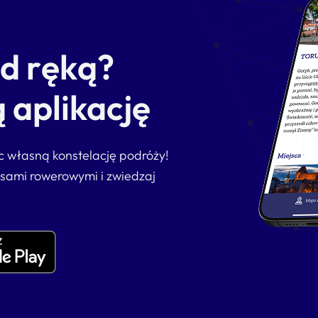
od ręką?
 aplikację
ąc własną konstelację podróży!
asami rowerowymi i zwiedzaj