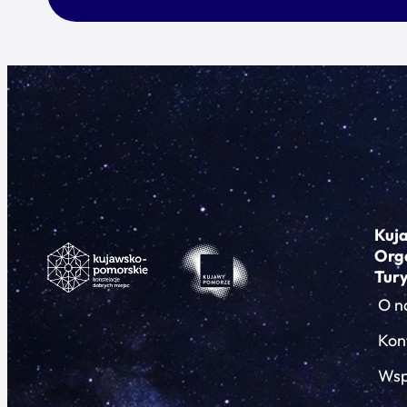
Kuj
Org
Tur
O n
Kon
Wsp