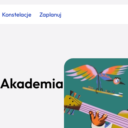
Konstelacje
Zaplanuj
Znajdź atrakcję
Znajdź artykuł
Znajdź wydarzeni
Miasto
Kategoria
 „Akademia