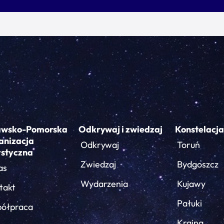
awsko-Pomorska
Odkrywaj i zwiedzaj
Konstelacja
anizacja
Odkrywaj
Toruń
ystyczna
Zwiedzaj
Bydgoszcz
as
Wydarzenia
Kujawy
takt
Pałuki
ółpraca
Krajna