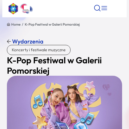
Home
/
K-Pop Festiwal w Galerii Pomorskiej
Znajdź atrakcję
Znajdź artykuł
Znajdź wydarze
Znajdź atrakcję
Wydarzenia
Nazwa atrakcji
Koncerty i festiwale muzyczne
K-Pop Festiwal w Galerii
Miasto
Pomorskiej
Kategoria
Wyszukaj