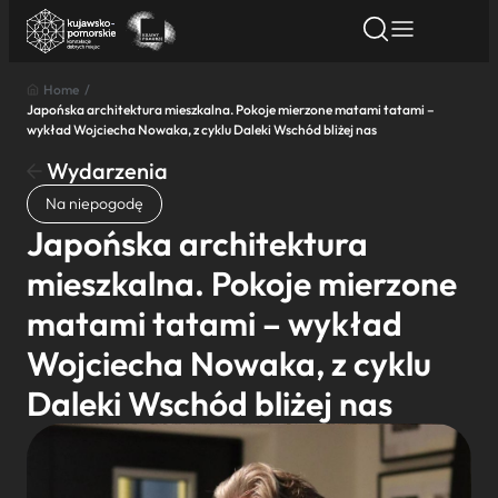
Home
/
Japońska architektura mieszkalna. Pokoje mierzone matami tatami –
Znajdź atrakcję
Znajdź artykuł
Znajdź wydarze
wykład Wojciecha Nowaka, z cyklu Daleki Wschód bliżej nas
Znajdź atrakcję
Wydarzenia
Nazwa atrakcji
Na niepogodę
Japońska architektura
Miasto
mieszkalna. Pokoje mierzone
matami tatami – wykład
Kategoria
Wojciecha Nowaka, z cyklu
Daleki Wschód bliżej nas
Wyszukaj