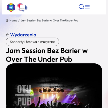
Home
/
Jam Session Bez Barier w Over The Under Pub
Znajdź atrakcję
Znajdź artykuł
Znajdź wydarze
Znajdź atrakcję
Wydarzenia
Nazwa atrakcji
Koncerty i festiwale muzyczne
Jam Session Bez Barier w
Miasto
Over The Under Pub
Kategoria
Wyszukaj