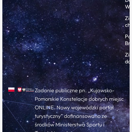
Wi
Zi
ch
Po
Br
Zi
do
Zadanie publiczne pn. „Kujawsko-
Pomorskie Konstelacje dobrych miejsc
ONLINE. Nowy wojewódzki portal
turystyczny” dofinansowano ze
środków Ministerstwa Sportu i