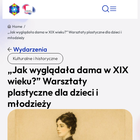
Home
/
„Jak wyglądała dama w XIX wieku?” Warsztaty plastyczne dla dzieci i
Znajdź atrakcję
Znajdź artykuł
Znajdź wydarze
młodzieży
Znajdź atrakcję
Wydarzenia
Nazwa atrakcji
Kulturalne i historyczne
„Jak wyglądała dama w XIX
Miasto
wieku?” Warsztaty
plastyczne dla dzieci i
Kategoria
młodzieży
Wyszukaj