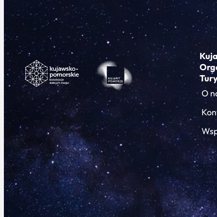
Kuj
Org
Tur
O n
Kon
Wsp