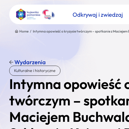
Odkrywaj i zwiedzaj
Home
/
Intymna opowieść o kryzysie twórczym – spotkanie z Maciejem
Wydarzenia
Znajdź atrakcję
Kulturalne i historyczne
Nazwa atrakcji
Intymna opowieść o
twórczym – spotkan
Maciejem Buchwa