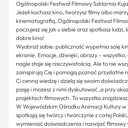
Ogólnopolski Festiwal Filmowy Szklarnia Kuj
Jeżeli kochasz kino, tworzysz filmy albo mar
kinematografią, Ogólnopolski Festiwal Filmo
poczujesz się jak u siebie oraz spotkasz ludzi,
dobre kino!
Wyobraź sobie: publiczność wypełnia salę ki
ekranie. Emocje, dźwięki, obrazy – wszystko, 
nagle staje się rzeczywistością. Ale to nie ws
zainspirują Cię i pomogą poznać przydatne na
Ci cenną wiedzę i dzielą się swoim doświadcz
pasję i możesz z nimi dyskutować ,a przy oka
projektach filmowych. To wszystko znajdziesz
W Wojewódzkim Ośrodku Animacji Kultury w T
spotkają się twórcy i twórczynie z całej Polsk
wymieniać doświadczenia i rozwijać filmowy 