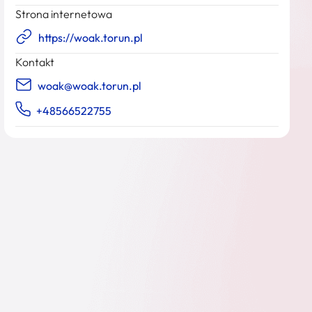
Strona internetowa
https://woak.torun.pl
Kontakt
woak@woak.torun.pl
+48566522755