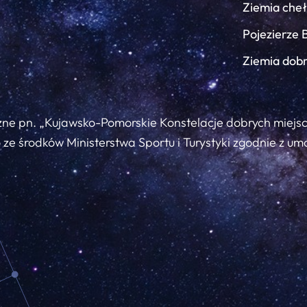
Ziemia che
Pojezierze 
Ziemia dob
zne pn. „Kujawsko-Pomorskie Konstelacje dobrych miejs
ze środków Ministerstwa Sportu i Turystyki zgodnie z