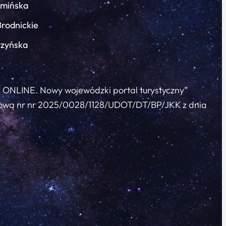
łmińska
Brodnickie
rzyńska
c ONLINE. Nowy wojewódzki portal turystyczny”
 umową nr nr 2025/0028/1128/UDOT/DT/BP/JKK z dnia