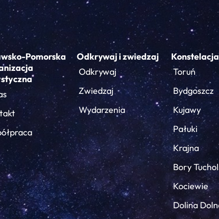
awsko-Pomorska
Odkrywaj i zwiedzaj
Konstelacja
anizacja
Odkrywaj
Toruń
ystyczna
Zwiedzaj
Bydgoszcz
as
Wydarzenia
Kujawy
takt
Pałuki
ółpraca
Krajna
Bory Tuchol
Kociewie
Dolina Doln