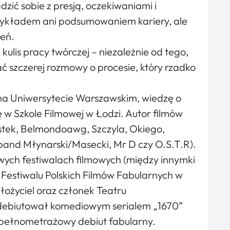
dzić sobie z presją, oczekiwaniami i
wykładem ani podsumowaniem kariery, ale
zeń.
 kulis pracy twórczej – niezależnie od tego,
ć szczerej rozmowy o procesie, który rzadko
na Uniwersytecie Warszawskim, wiedzę o
ę w Szkole Filmowej w Łodzi. Autor filmów
ustek, Belmondoawg, Szczyla, Okiego,
band Młynarski/Masecki, Mr D czy O.S.T.R).
ych festiwalach filmowych (między innymki
Festiwalu Polskich Filmów Fabularnych w
łożyciel oraz członek Teatru
debiutował komediowym serialem „1670”
ój pełnometrażowy debiut fabularny.