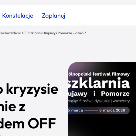
Konstelacje
Zaplanuj
 Buchwaldem OFF Szklarnia Kujawy i Pomorze – dzień 3
Znajdź atrakcję
Znajdź artykuł
Znajdź wydarzeni
Miasto
Kategoria
 kryzysie
ie z
ldem OFF