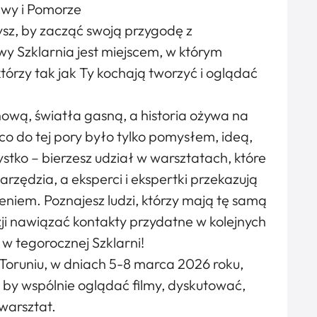
awy i Pomorze
zysz, by zacząć swoją przygodę z
wy Szklarnia jest miejscem, w którym
 którzy tak jak Ty kochają tworzyć i oglądać
nową, światła gasną, a historia ożywa na
co do tej pory było tylko pomysłem, ideą,
zystko – bierzesz udział w warsztatach, które
rzędzia, a eksperci i ekspertki przekazują
eniem. Poznajesz ludzi, którzy mają tę samą
zji nawiązać kontakty przydatne w kolejnych
 w tegorocznej Szklarni!
oruniu, w dniach 5-8 marca 2026 roku,
i, by wspólnie oglądać filmy, dyskutować,
warsztat.