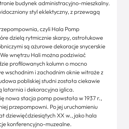
tronie budynek administracyjno-mieszkalny.
widoczniony styl eklektyczny, z przewagą
przepompownia, czyli Hala Pomp
óre dzielą rytmicznie skarpy, ostrołukowe
bniczymi są ażurowe dekoracje snycerskie
. We wnętrzu Hali można podziwiać
dzie profilowanych kolumn o mocno
 wschodnim i zachodnim oknie witraże z
dowa pobliskiej studni została ciekawie
atarnia i dekoracyjna iglica.
ę nowa stacja pomp powstała w 1937 r.,
dniej przepompowni. Po jej uruchomieniu
t dziewięćdziesiątych XX w., jako hala
cje konferencyjno-muzealne.