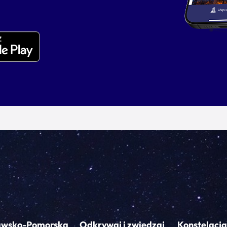
awsko-Pomorska
Odkrywaj i zwiedzaj
Konstelacja