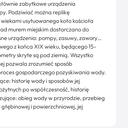
 głównie zabytkowe urządzenia
py. Podziwiać można replikę
 wiekami usytuowanego koło kościoła
nad murem miejskim dostarczano do
sne urządzenia: pompy, zasuwy, zawory…
wego z końca XIX wieku, będącego 15-
ometry skryte są pod ziemią. Wszystko
piej pozwala zrozumieć sposób
proces gospodarczego pozyskiwania wody.
ce: historię wody i sposobów jej
ożytnych po współczesność, historię
ujące: obieg wody w przyrodzie, przebieg
łębinowej i powierzchniowej, jej