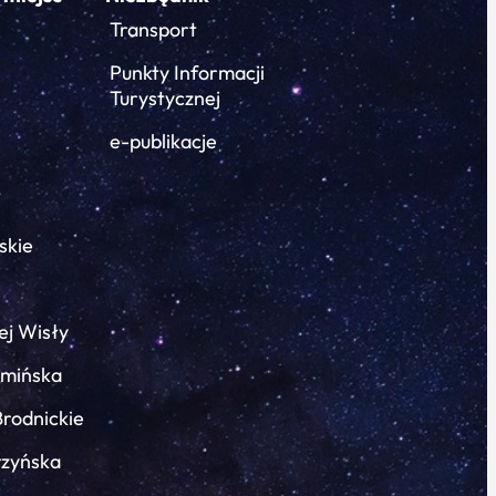
Transport
Punkty Informacji
Turystycznej
e-publikacje
skie
ej Wisły
łmińska
Brodnickie
rzyńska