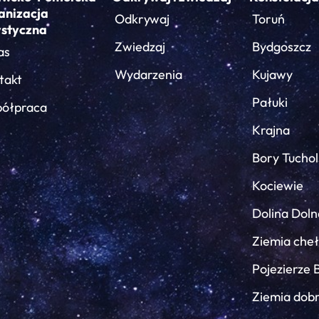
anizacja
Odkrywaj
Toruń
ystyczna
Zwiedzaj
Bydgoszcz
as
Wydarzenia
Kujawy
takt
Pałuki
ółpraca
Krajna
Bory Tuchol
Kociewie
Dolina Doln
Ziemia che
Pojezierze 
Ziemia dob