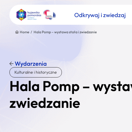
Odkrywaj i zwiedzaj
Home
/
Hala Pomp – wystawa stała i zwiedzanie
Wydarzenia
Znajdź atrakcję
Kulturalne i historyczne
Nazwa atrakcji
Hala Pomp – wystaw
zwiedzanie