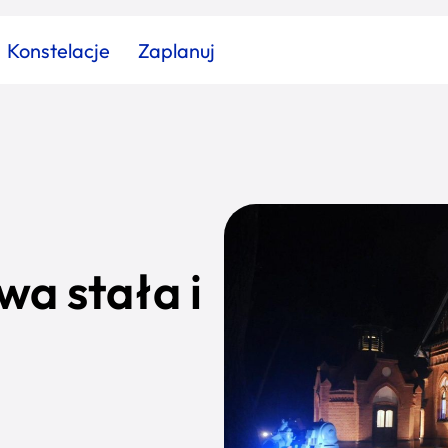
Konstelacje
Zaplanuj
Znajdź atrakcję
Znajdź artykuł
Znajdź wydarzeni
Miasto
Kategoria
a stała i