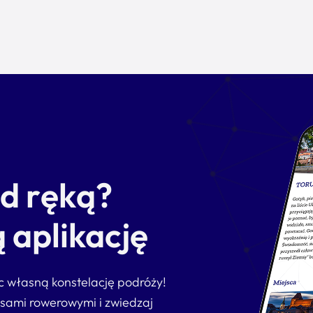
od ręką?
 aplikację
ąc własną konstelację podróży!
asami rowerowymi i zwiedzaj