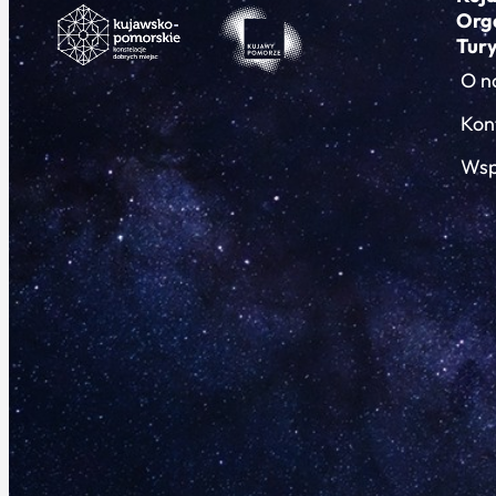
Org
Tur
O n
Kon
Wsp