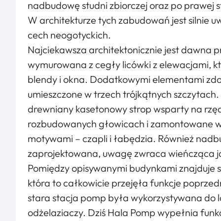
nadbudowę studni zbiorczej oraz po prawej s
W architekturze tych zabudowań jest silnie u
cech neogotyckich.
Najciekawsza architektonicznie jest dawna 
wymurowana z cegły licówki z elewacjami, kt
blendy i okna. Dodatkowymi elementami zdo
umieszczone w trzech trójkątnych szczytach
drewniany kasetonowy strop wsparty na rzę
rozbudowanych głowicach i zamontowane we
motywami – czapli i łabędzia. Również nadbu
zaprojektowana, uwagę zwraca wieńcząca ją l
Pomiędzy opisywanymi budynkami znajduje si
która to całkowicie przejęła funkcje poprze
stara stacja pomp była wykorzystywana do la
odżelaziaczy. Dziś Hala Pomp wypełnia funk