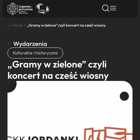
Home
/
„Gramy w zielone” czyli koncert na cześć wiosny
Znajdź atrakcję
Znajdź artykuł
Znajdź wydarze
Znajdź atrakcję
Wydarzenia
Nazwa atrakcji
Kulturalne i historyczne
„Gramy w zielone” czyli
Miasto
koncert na cześć wiosny
Kategoria
Wyszukaj