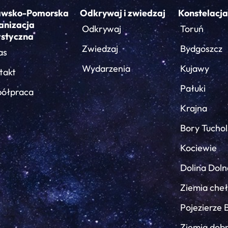
awsko-Pomorska
Odkrywaj i zwiedzaj
Konstelacja
anizacja
Odkrywaj
Toruń
ystyczna
Zwiedzaj
Bydgoszcz
as
Wydarzenia
Kujawy
takt
Pałuki
ółpraca
Krajna
Bory Tuchol
Kociewie
Dolina Doln
Ziemia che
Pojezierze 
Ziemia dob