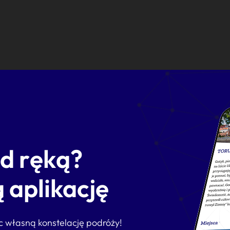
od ręką?
 aplikację
ąc własną konstelację podróży!