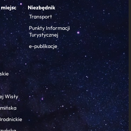
 miejsc
Niezbędnik
Transport
Punkty Informacji
Turystycznej
e-publikacje
skie
ej Wisły
łmińska
Brodnickie
rzyńska