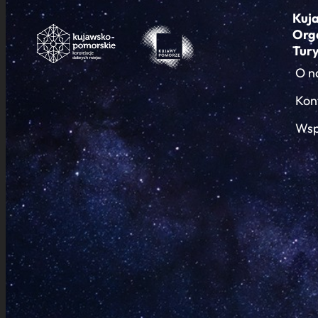
Kuj
Org
Tur
O n
Kon
Wsp