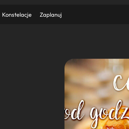
Konstelacje
Zaplanuj
Znajdź atrakcję
Znajdź artykuł
Znajdź wydarzeni
Miasto
Kategoria