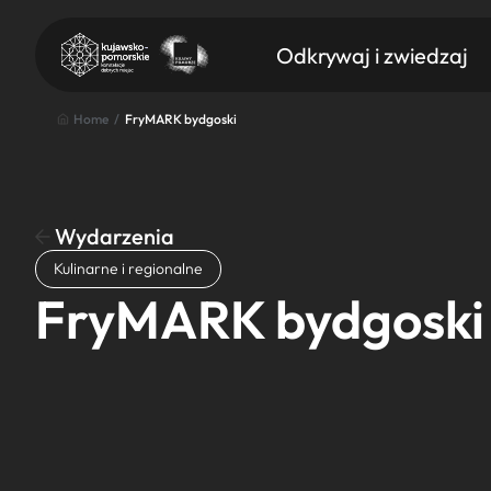
Odkrywaj i zwiedzaj
Home
/
FryMARK bydgoski
Wydarzenia
Znajdź atrakcję
Kulinarne i regionalne
Nazwa atrakcji
FryMARK bydgoski