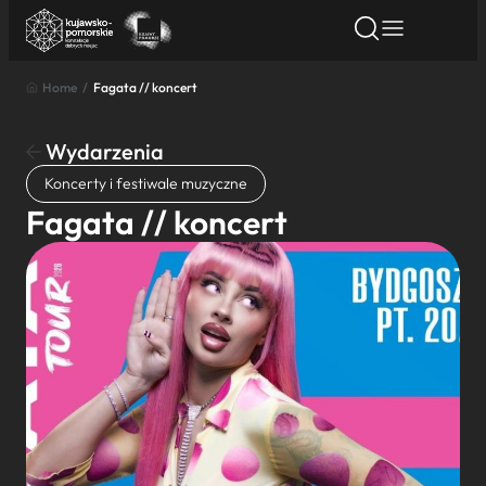
Home
/
Fagata // koncert
Znajdź atrakcję
Znajdź artykuł
Znajdź wydarze
Znajdź atrakcję
Wydarzenia
Nazwa atrakcji
Koncerty i festiwale muzyczne
Fagata // koncert
Miasto
Kategoria
Wyszukaj