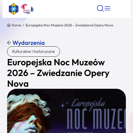
Home
/
Europejska Noc Muzeów 2026 – Zwiedzanie Opery Nova
Znajdź atrakcję
Znajdź artykuł
Znajdź wydarze
Znajdź atrakcję
Wydarzenia
Nazwa atrakcji
Kulturalne i historyczne
Europejska Noc Muzeów
Miasto
2026 – Zwiedzanie Opery
Nova
Kategoria
Wyszukaj