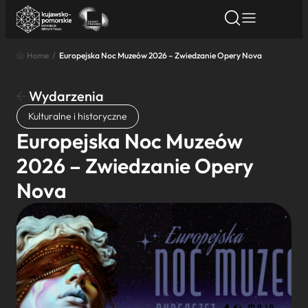
Home
/
Europejska Noc Muzeów 2026 – Zwiedzanie Opery Nova
Znajdź atrakcję
Znajdź artykuł
Znajdź wydarze
Znajdź atrakcję
Wydarzenia
Nazwa atrakcji
Kulturalne i historyczne
Europejska Noc Muzeów
Miasto
2026 – Zwiedzanie Opery
Nova
Kategoria
Wyszukaj