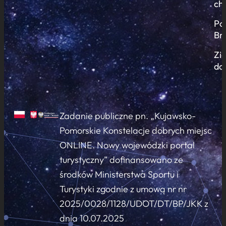
ch
Po
Br
Zi
do
Zadanie publiczne pn. „Kujawsko-
Pomorskie Konstelacje dobrych miejsc
ONLINE. Nowy wojewódzki portal
turystyczny” dofinansowano ze
środków Ministerstwa Sportu i
Turystyki zgodnie z umową nr nr
2025/0028/1128/UDOT/DT/BP/JKK z
dnia 10.07.2025