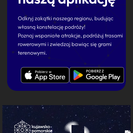
Odkryj zakątki naszego regionu, budując
własną konstelację podróży!
Poznaj wspaniałe atrakcje, podróżuj trasami
rowerowymi i zwiedzaj bawiąc się grami
terenowymi.
Ku
Od
Kon
Ni