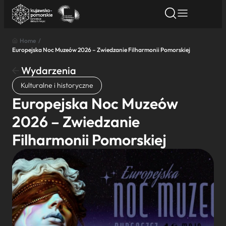
Home
/
Europejska Noc Muzeów 2026 – Zwiedzanie Filharmonii Pomorskiej
Znajdź atrakcję
Znajdź artykuł
Znajdź wydarze
Znajdź atrakcję
Wydarzenia
Nazwa atrakcji
Kulturalne i historyczne
Europejska Noc Muzeów
Miasto
2026 – Zwiedzanie
Filharmonii Pomorskiej
Kategoria
Wyszukaj