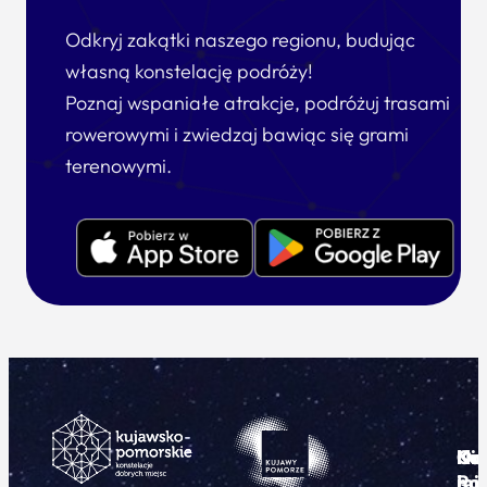
Odkryj zakątki naszego regionu, budując
własną konstelację podróży!
Poznaj wspaniałe atrakcje, podróżuj trasami
rowerowymi i zwiedzaj bawiąc się grami
terenowymi.
Ku
Od
Kon
Ni
Po
i
mie