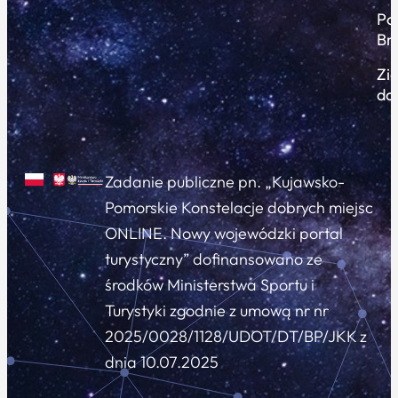
Po
Br
Zi
do
Zadanie publiczne pn. „Kujawsko-
Pomorskie Konstelacje dobrych miejsc
ONLINE. Nowy wojewódzki portal
turystyczny” dofinansowano ze
środków Ministerstwa Sportu i
Turystyki zgodnie z umową nr nr
2025/0028/1128/UDOT/DT/BP/JKK z
dnia 10.07.2025