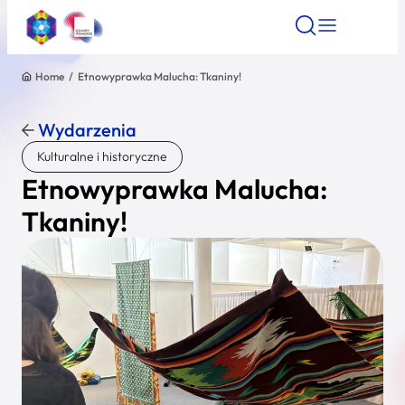
Home
/
Etnowyprawka Malucha: Tkaniny!
Znajdź atrakcję
Znajdź artykuł
Znajdź wydarze
Znajdź atrakcję
Wydarzenia
Nazwa atrakcji
Kulturalne i historyczne
Etnowyprawka Malucha:
Miasto
Tkaniny!
Kategoria
Wyszukaj