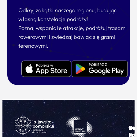
Odkryj zakątki naszego regionu, budując
własną konstelację podróży!
Poznaj wspaniałe atrakcje, podróżuj trasami
rowerowymi i zwiedzaj bawiąc się grami
terenowymi.
Ku
Od
Kon
Ni
Po
i
mie