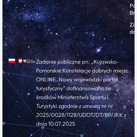
Po
Br
Zi
do
Zadanie publiczne pn. „Kujawsko-
Pomorskie Konstelacje dobrych miejsc
ONLINE. Nowy wojewódzki portal
turystyczny” dofinansowano ze
środków Ministerstwa Sportu i
Turystyki zgodnie z umową nr nr
2025/0028/1128/UDOT/DT/BP/JKK z
dnia 10.07.2025