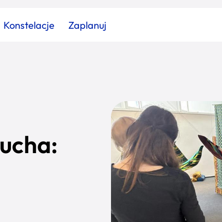
Konstelacje
Zaplanuj
Znajdź atrakcję
Znajdź artykuł
Znajdź wydarzeni
Miasto
Kategoria
ucha: