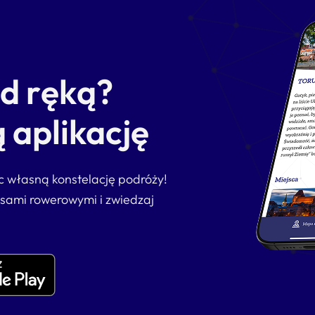
od ręką?
 aplikację
ąc własną konstelację podróży!
asami rowerowymi i zwiedzaj