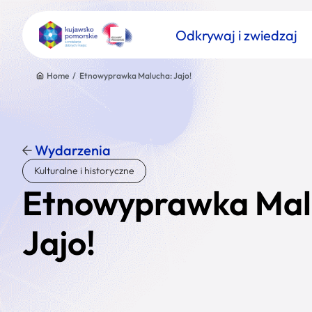
Odkrywaj i zwiedzaj
Home
/
Etnowyprawka Malucha: Jajo!
Wydarzenia
Znajdź atrakcję
Kulturalne i historyczne
Nazwa atrakcji
Etnowyprawka Mal
Jajo!