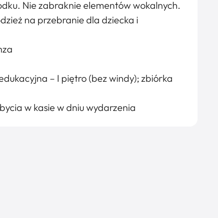
środku. Nie zabraknie elementów wokalnych.
zież na przebranie dla dziecka i
mza
dukacyjna – I piętro (bez windy); zbiórka
nabycia w kasie w dniu wydarzenia