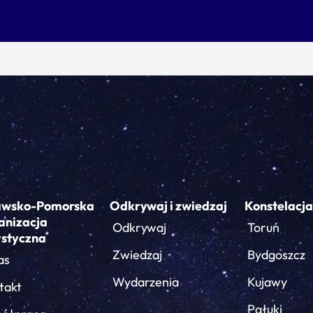
awsko-Pomorska
Odkrywaj i zwiedzaj
Konstelacja
anizacja
Odkrywaj
Toruń
ystyczna
Zwiedzaj
Bydgoszcz
as
Wydarzenia
Kujawy
takt
Pałuki