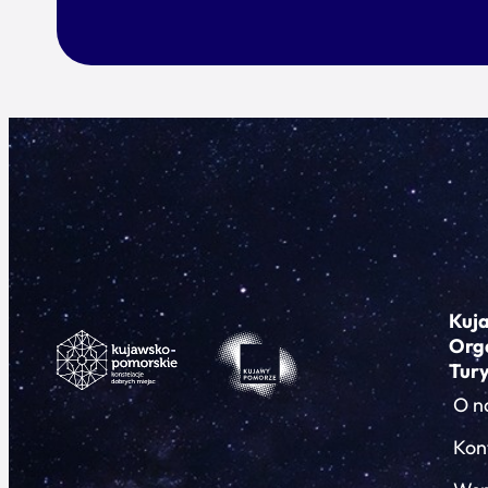
Kuj
Org
Tur
O n
Kon