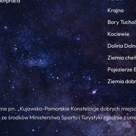
ółpraca
Krajna
Bory Tuchol
Kociewie
Dolina Doln
Ziemia che
Pojezierze 
Ziemia dob
zne pn. „Kujawsko-Pomorskie Konstelacje dobrych miejs
ze środków Ministerstwa Sportu i Turystyki zgodnie z