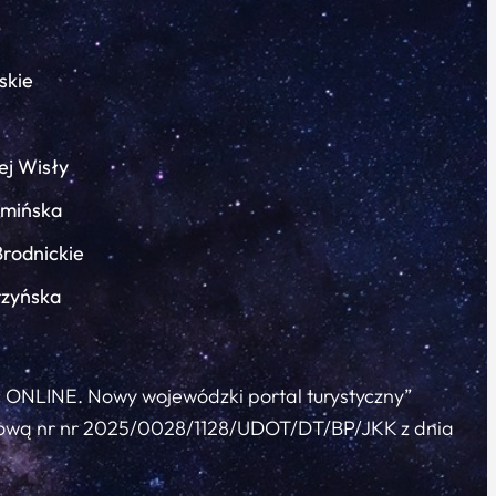
skie
ej Wisły
łmińska
Brodnickie
rzyńska
c ONLINE. Nowy wojewódzki portal turystyczny”
 umową nr nr 2025/0028/1128/UDOT/DT/BP/JKK z dnia