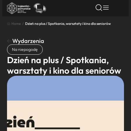
Home
/
Dzień na plus / Spotkania, warsztaty i kino dla seniorów
Znajdź atrakcję
Znajdź artykuł
Znajdź wydarze
Znajdź atrakcję
Wydarzenia
Nazwa atrakcji
Na niepogodę
Dzień na plus / Spotkania,
Miasto
warsztaty i kino dla seniorów
Kategoria
Wyszukaj