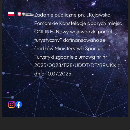
Zadanie publiczne pn. „Kujawsko-
Pomorskie Konstelacje dobrych miejsc
ONLINE. Nowy wojewódzki portal
turystyczny” dofinansowano ze
środków Ministerstwa Sportu i
Turystyki zgodnie z umową nr nr
2025/0028/1128/UDOT/DT/BP/JKK z
dnia 10.07.2025