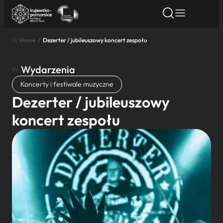
Home
/
Dezerter / jubileuszowy koncert zespołu
Znajdź atrakcję
Znajdź artykuł
Znajdź wydarze
Znajdź atrakcję
Wydarzenia
Nazwa atrakcji
Koncerty i festiwale muzyczne
Dezerter / jubileuszowy
Miasto
koncert zespołu
Kategoria
Wyszukaj