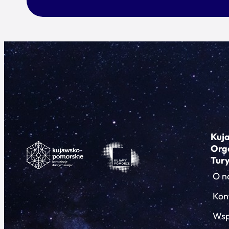
Kuj
Org
Tur
O n
Kon
Wsp