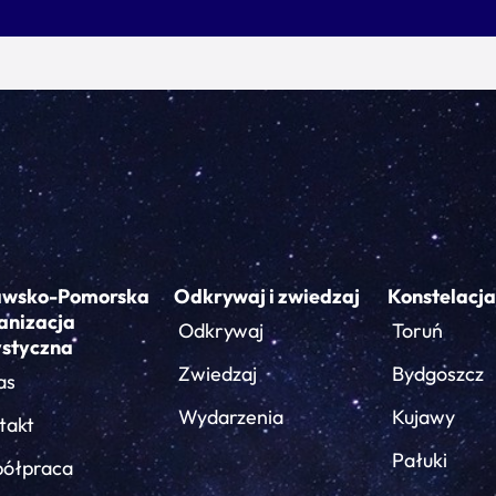
awsko-Pomorska
Odkrywaj i zwiedzaj
Konstelacja
anizacja
Odkrywaj
Toruń
ystyczna
Zwiedzaj
Bydgoszcz
as
Wydarzenia
Kujawy
takt
Pałuki
ółpraca