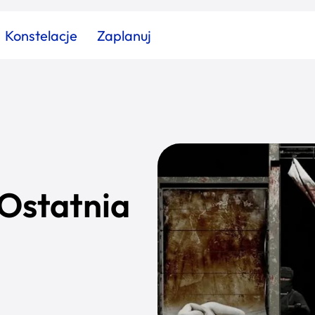
Konstelacje
Zaplanuj
Znajdź atrakcję
Znajdź artykuł
Znajdź wydarzeni
Miasto
Kategoria
„Ostatnia