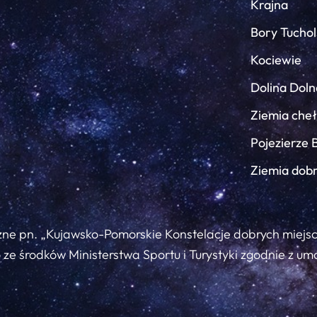
Krajna
Bory Tuchol
Kociewie
Dolina Doln
Ziemia che
Pojezierze 
Ziemia dob
zne pn. „Kujawsko-Pomorskie Konstelacje dobrych miejs
ze środków Ministerstwa Sportu i Turystyki zgodnie z