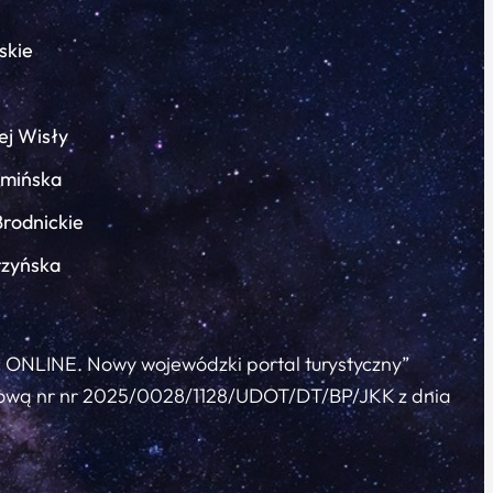
skie
ej Wisły
łmińska
Brodnickie
rzyńska
c ONLINE. Nowy wojewódzki portal turystyczny”
 umową nr nr 2025/0028/1128/UDOT/DT/BP/JKK z dnia