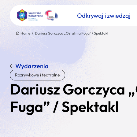
Odkrywaj i zwiedzaj
Home
/
Dariusz Gorczyca „Ostatnia Fuga” / Spektakl
Wydarzenia
Znajdź atrakcję
Rozrywkowe i teatralne
Nazwa atrakcji
Dariusz Gorczyca 
Fuga” / Spektakl