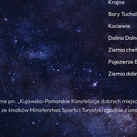
Krajna
Bory Tuchol
Kociewie
Dolina Doln
Ziemia che
Pojezierze 
Ziemia dob
zne pn. „Kujawsko-Pomorskie Konstelacje dobrych miejs
ze środków Ministerstwa Sportu i Turystyki zgodnie z