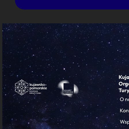
Kuj
Org
Tur
O n
Kon
Wsp