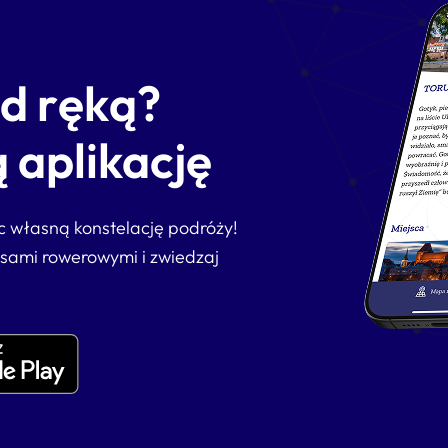
od ręką?
 aplikację
ąc własną konstelację podróży!
asami rowerowymi i zwiedzaj