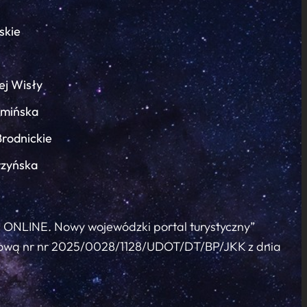
skie
ej Wisły
łmińska
Brodnickie
rzyńska
c ONLINE. Nowy wojewódzki portal turystyczny”
 umową nr nr 2025/0028/1128/UDOT/DT/BP/JKK z dnia