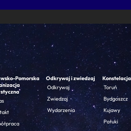
awsko-Pomorska
Odkrywaj i zwiedzaj
Konstelacja
anizacja
Odkrywaj
Toruń
ystyczna
Zwiedzaj
Bydgoszcz
as
Wydarzenia
Kujawy
takt
Pałuki
ółpraca