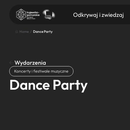
Odkrywaj i zwiedzaj
Home
/
Dance Party
Wydarzenia
Znajdź atrakcję
Koncerty i festiwale muzyczne
Nazwa atrakcji
Dance Party