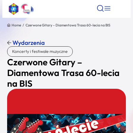
Home
/
Czerwone Gitary – Diamentowa Trasa 60-lecia na BIS
Znajdź atrakcję
Znajdź artykuł
Znajdź wydarze
Znajdź atrakcję
Wydarzenia
Nazwa atrakcji
Koncerty i festiwale muzyczne
Czerwone Gitary –
Miasto
Diamentowa Trasa 60-lecia
na BIS
Kategoria
Wyszukaj