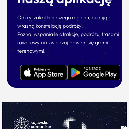
Odkryj zakątki naszego regionu, budując
własną konstelację podróży!
Poznaj wspaniałe atrakcje, podróżuj trasami
rowerowymi i zwiedzaj bawiąc się grami
terenowymi.
Ku
Od
Kon
Ni