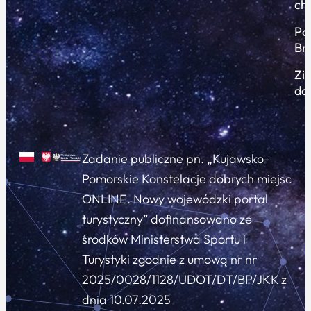
ch
Po
Br
Zi
do
Zadanie publiczne pn. „Kujawsko-
Pomorskie Konstelacje dobrych miejsc
ONLINE. Nowy wojewódzki portal
turystyczny” dofinansowano ze
środków Ministerstwa Sportu i
Turystyki zgodnie z umową nr nr
2025/0028/1128/UDOT/DT/BP/JKK z
dnia 10.07.2025