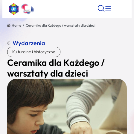
Home
/
Ceramika dla Każdego / warsztaty dla dzieci
Znajdź atrakcję
Znajdź artykuł
Znajdź wydarze
Znajdź atrakcję
Wydarzenia
Nazwa atrakcji
Kulturalne i historyczne
Ceramika dla Każdego /
Miasto
warsztaty dla dzieci
Kategoria
Wyszukaj