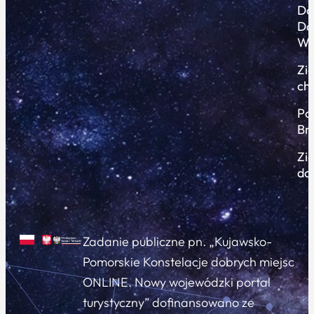
Do
Do
Wi
Zi
ch
Po
Br
Zi
do
Zadanie publiczne pn. „Kujawsko-
Pomorskie Konstelacje dobrych miejsc
ONLINE. Nowy wojewódzki portal
turystyczny” dofinansowano ze