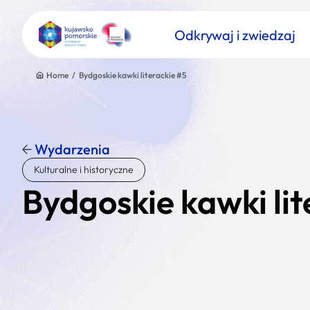
Odkrywaj i zwiedzaj
Home
/
Bydgoskie kawki literackie #5
Wydarzenia
Znajdź atrakcję
Kulturalne i historyczne
Nazwa atrakcji
Bydgoskie kawki lit