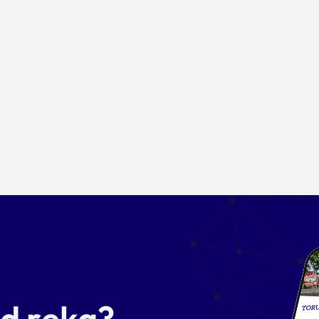
od ręką?