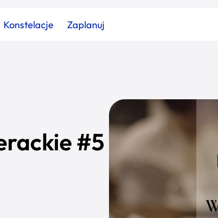
Konstelacje
Zaplanuj
Znajdź atrakcję
Znajdź artykuł
Znajdź wydarzeni
Miasto
Kategoria
erackie #5