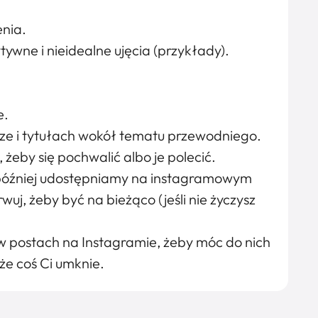
enia.
wne i nieidealne ujęcia (przykłady).
e.
urze i tytułach wokół tematu przewodniego.
 żeby się pochwalić albo je polecić.
e później udostępniamy na instagramowym
wuj, żeby być na bieżąco (jeśli nie życzysz
 w postach na Instagramie, żeby móc do nich
 że coś Ci umknie.