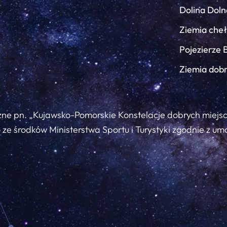
Dolina Doln
Ziemia che
Pojezierze 
Ziemia dob
zne pn. „Kujawsko-Pomorskie Konstelacje dobrych miejs
ze środków Ministerstwa Sportu i Turystyki zgodnie z