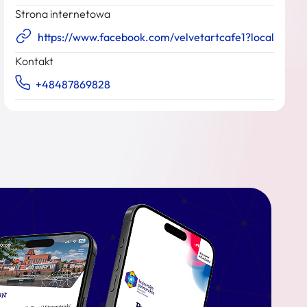
Strona internetowa
https://www.facebook.com/velvetartcafe1?locale=pl_
Kontakt
+48487869828