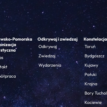
awsko-Pomorska
Odkrywaj i zwiedzaj
Konstelacja
anizacja
Odkrywaj
Toruń
ystyczna
Zwiedzaj
Bydgoszcz
as
Wydarzenia
Kujawy
takt
Pałuki
ółpraca
Krajna
Bory Tuchol
Kociewie