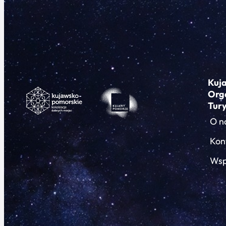
Kuj
Org
Tur
O n
Kon
Wsp