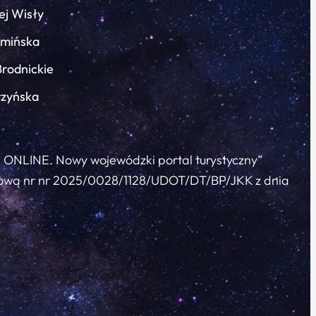
ej Wisły
łmińska
Brodnickie
rzyńska
c ONLINE. Nowy wojewódzki portal turystyczny”
 umową nr nr 2025/0028/1128/UDOT/DT/BP/JKK z dnia