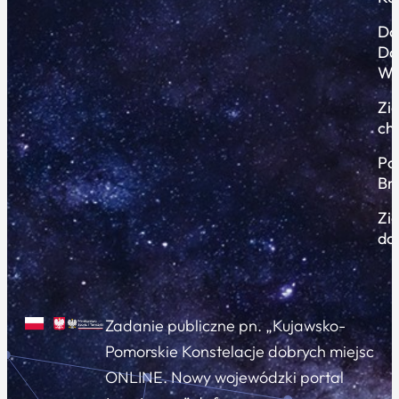
Do
Do
Wi
Zi
ch
Po
Br
Zi
do
Zadanie publiczne pn. „Kujawsko-
Pomorskie Konstelacje dobrych miejsc
ONLINE. Nowy wojewódzki portal