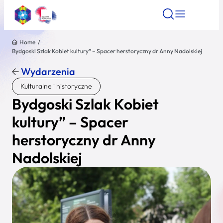
Home
/
Bydgoski Szlak Kobiet kultury” – Spacer herstoryczny dr Anny Nadolskiej
Znajdź atrakcję
Znajdź artykuł
Znajdź wydarze
Znajdź atrakcję
Wydarzenia
Nazwa atrakcji
Kulturalne i historyczne
Bydgoski Szlak Kobiet
Miasto
kultury” – Spacer
herstoryczny dr Anny
Kategoria
Nadolskiej
Wyszukaj