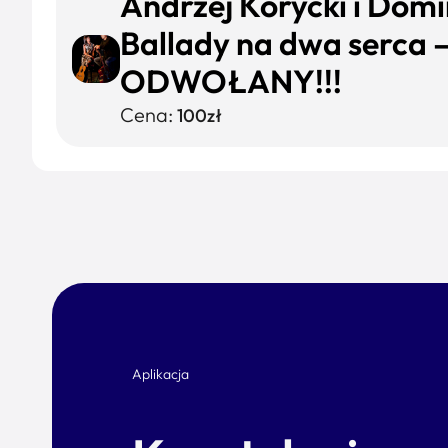
Andrzej Korycki i Dom
Ballady na dwa serca
ODWOŁANY!!!
Cena:
100zł
Aplikacja