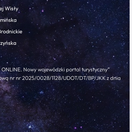
ej Wisły
łmińska
Brodnickie
rzyńska
c ONLINE. Nowy wojewódzki portal turystyczny”
 umową nr nr 2025/0028/1128/UDOT/DT/BP/JKK z dnia