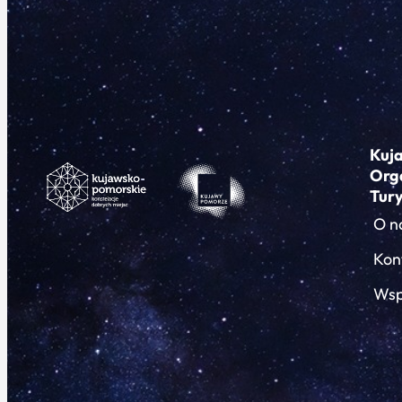
Kuj
Org
Tur
O n
Kon
Wsp