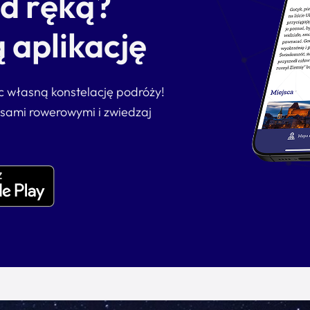
od ręką?
 aplikację
ąc własną konstelację podróży!
asami rowerowymi i zwiedzaj