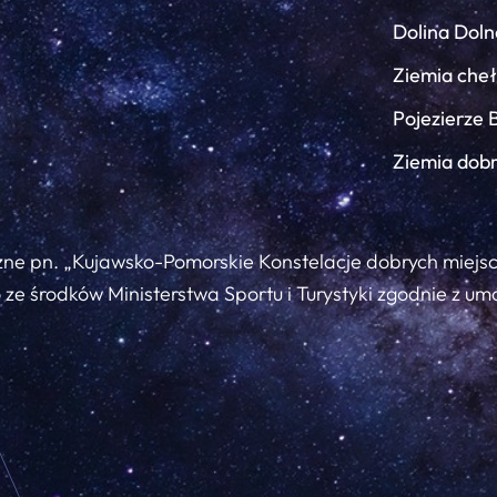
Dolina Doln
Ziemia che
Pojezierze 
Ziemia dob
zne pn. „Kujawsko-Pomorskie Konstelacje dobrych miejs
ze środków Ministerstwa Sportu i Turystyki zgodnie z