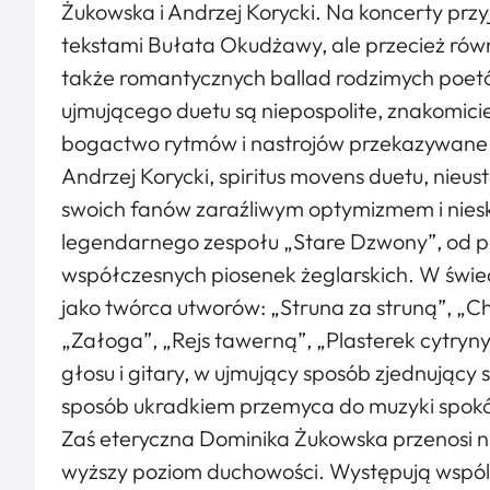
Żukowska i Andrzej Korycki. Na koncerty przy
tekstami Bułata Okudżawy, ale przecież rów
także romantycznych ballad rodzimych poet
ujmującego duetu są niepospolite, znakomici
bogactwo rytmów i nastrojów przekazywane 
Andrzej Korycki, spiritus movens duetu, nieus
swoich fanów zaraźliwym optymizmem i nies
legendarnego zespołu „Stare Dzwony”, od 
współczesnych piosenek żeglarskich. W świ
jako twórca utworów: „Struna za struną”, „Ch
„Załoga”, „Rejs tawerną”, „Plasterek cytryny
głosu i gitary, w ujmujący sposób zjednujący 
sposób ukradkiem przemyca do muzyki spokój 
Zaś eteryczna Dominika Żukowska przenosi n
wyższy poziom duchowości. Występują wspólnie