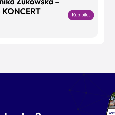
inika Żukowska –
 – KONCERT
Kup bilet