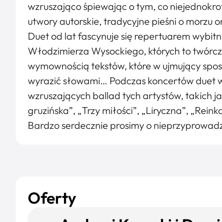
wzruszająco śpiewając o tym, co niejednokro
utwory autorskie, tradycyjne pieśni o morzu 
Duet od lat fascynuje się repertuarem wybit
Włodzimierza Wysockiego, których to twórcz
wymownością tekstów, które w ujmujący sposób
wyrazić słowami… Podczas koncertów duet w
wzruszających ballad tych artystów, takich ja
gruzińska”, „Trzy miłości”, „Liryczna”, „Reink
Bardzo serdecznie prosimy o nieprzyprowadza
Oferty