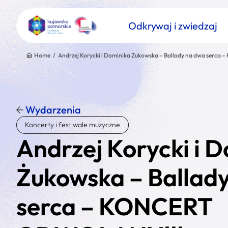
Odkrywaj i zwiedzaj
Home
/
Andrzej Korycki i Dominika Żukowska – Ballady na dwa ser
Wydarzenia
Znajdź atrakcję
Koncerty i festiwale muzyczne
Nazwa atrakcji
Andrzej Korycki i 
Żukowska – Ballad
serca – KONCERT