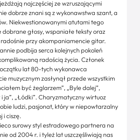
jeżdżają najczęściej ze wzruszającymi
nie dobrze znani są z wykonawstwa szant, a
ów. Niekwestionowanymi atutami tego
e dobrane głosy, wspaniałe teksty oraz
radośnie przy akompaniamencie gitar.
tannie podbija serca kolejnych pokoleń
komplikowaną radością życia. Członek
początku lat 80-tych wykonawca
ecie muzycznym zasłynął przede wszystkim
ciałem być żeglarzem”, „Byle dalej”,
 i ja”, „Łódki”. Charyzmatyczny wirtuoz
sobie ludzi, pasjonat, który w niepowtarzalny
i ciszę.
ieco surowy styl estradowego partnera na
 od 2004 r. i tyleż lat uszczęśliwiają nas