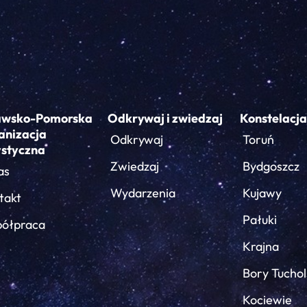
awsko-Pomorska
Odkrywaj i zwiedzaj
Konstelacja
anizacja
Odkrywaj
Toruń
ystyczna
Zwiedzaj
Bydgoszcz
as
Wydarzenia
Kujawy
takt
Pałuki
ółpraca
Krajna
Bory Tuchol
Kociewie