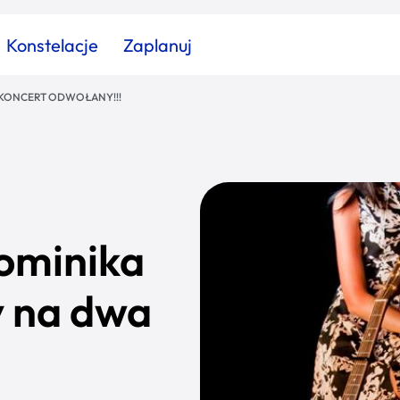
Konstelacje
Zaplanuj
ca – KONCERT ODWOŁANY!!!
Znajdź atrakcję
Znajdź artykuł
Znajdź wydarzeni
Miasto
Kategoria
Dominika
y na dwa